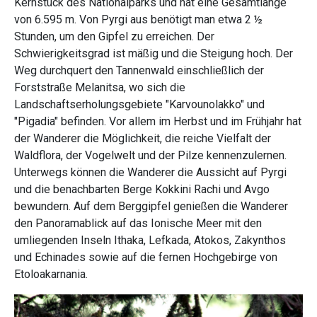
Kernstück des Nationalparks und hat eine Gesamtlänge
von 6.595 m. Von Pyrgi aus benötigt man etwa 2 ½
Stunden, um den Gipfel zu erreichen. Der
Schwierigkeitsgrad ist mäßig und die Steigung hoch. Der
Weg durchquert den Tannenwald einschließlich der
Forststraße Melanitsa, wo sich die
Landschaftserholungsgebiete "Karvounolakko" und
"Pigadia" befinden. Vor allem im Herbst und im Frühjahr hat
der Wanderer die Möglichkeit, die reiche Vielfalt der
Waldflora, der Vogelwelt und der Pilze kennenzulernen.
Unterwegs können die Wanderer die Aussicht auf Pyrgi
und die benachbarten Berge Kokkini Rachi und Avgo
bewundern. Auf dem Berggipfel genießen die Wanderer
den Panoramablick auf das Ionische Meer mit den
umliegenden Inseln Ithaka, Lefkada, Atokos, Zakynthos
und Echinades sowie auf die fernen Hochgebirge von
Etoloakarnania.