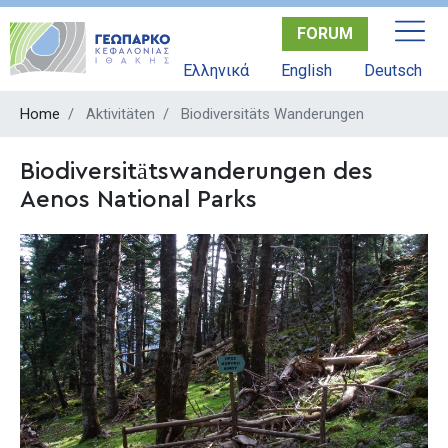
Skip
FORUM
to
main
Ελληνικά
English
Deutsch
content
Home
Aktivitäten
Biodiversitäts Wanderungen
Biodiversitätswanderungen des
Aenos National Parks