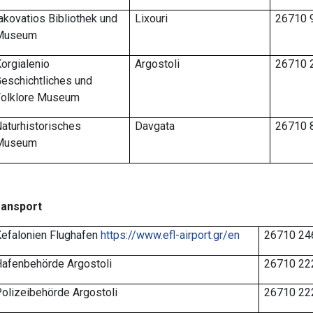
akovatios Bibliothek und
Lixouri
26710 
Museum
orgialenio
Argostoli
26710 
eschichtliches und
Folklore Museum
aturhistorisches
Davgata
26710 
Museum
ransport
efalonien Flughafen
https://www.efl-airport.gr/en
26710 24
afenbehörde Argostoli
26710 22
olizeibehörde Argostoli
26710 22