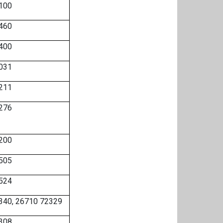
100
460
400
031
211
276
200
505
524
340, 26710 72329
308