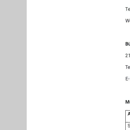
Τe
W
B
21
Te
E-
M