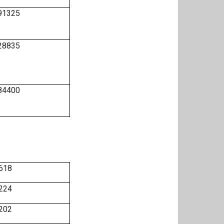
91325
28835
84400
618
224
202