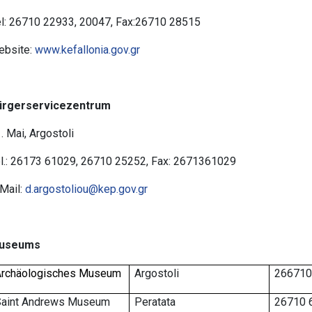
l: 26710 22933, 20047, Fax:26710 28515
ebsite:
www.kefallonia.gov.gr
ürgerservicezentrum
. Mai, Argostoli
l.: 26173 61029, 26710 25252, Fax: 2671361029
Mail:
d.argostoliou@kep.gov.gr
useums
Archäologisches Museum
Argostoli
266710
Saint Andrews Museum
Peratata
26710 