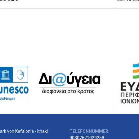
rk von Kefalonia - Ithaki
TELEFONNUMMER:
00302671029258