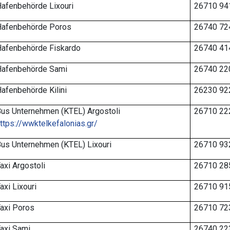
afenbehörde Lixouri
26710 94
Hafenbehörde Poros
26740 72
Hafenbehörde Fiskardo
26740 41
Hafenbehörde Sami
26740 22
afenbehörde Kilini
26230 92
us Unternehmen (KTEL) Argostoli
26710 22
ttps://wwktelkefalonias.gr/
us Unternehmen (KTEL) Lixouri
26710 93
axi Argostoli
26710 28
axi Lixouri
26710 91
axi Poros
26710 72
axi Sami
26740 22