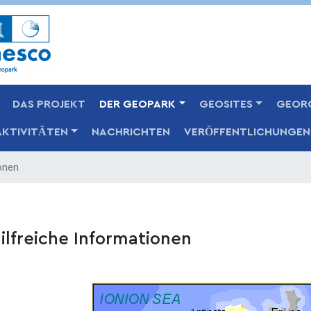
Skip
to
main
content
DAS PROJEKT
DER GEOPARK
GEOSITES
GEOR
AKTIVITÄTEN
NACHRICHTEN
VERÖFFENTLICHUNGEN
onen
ilfreiche Informationen