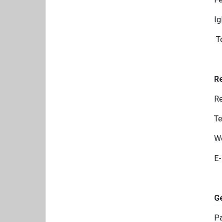
Ig
T
Re
Re
Te
W
E-
G
Pa