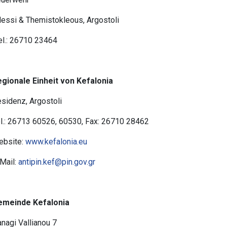
lessi & Themistokleous, Argostoli
el.: 26710 23464
gionale Einheit von Kefalonia
sidenz, Argostoli
l.: 26713 60526, 60530, Fax: 26710 28462
ebsite:
www.kefalonia.eu
Mail:
antipin.kef@pin.gov.gr
emeinde Kefalonia
nagi Vallianou 7