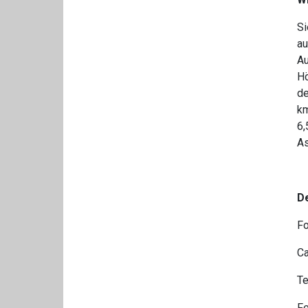
Si
au
Au
Hö
de
km
6,
As
D
Fo
Ca
Te
F