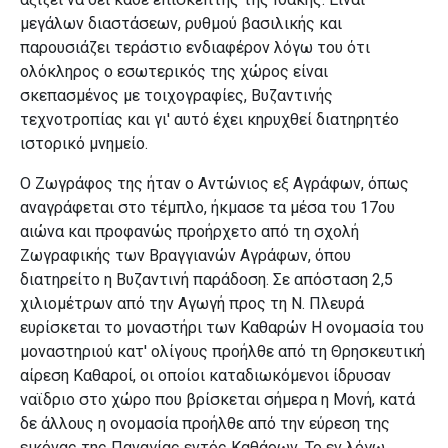
μεγάλων διαστάσεων, ρυθμού βασιλικής και
παρουσιάζει τεράστιο ενδιαφέρον λόγω του ότι
ολόκληρος ο εσωτερικός της χώρος είναι
σκεπασμένος με τοιχογραφίες, Βυζαντινής
τεχνοτροπίας
και γι' αυτό έχει κηρυχθεί διατηρητέο
ιστορικό μνημείο.
Ο Ζωγράφος της ήταν ο Αντώνιος εξ Αγράφων, όπως
αναγράφεται στο τέμπλο, ήκμασε τα μέσα του 17ου
αιώνα και προφανώς προήρχετο από τη σχολή
Ζωγραφικής των Βραγγιανών Αγράφων, όπου
διατηρείτο
η Βυζαντινή παράδοση. Σε απόσταση 2,5
χιλιομέτρων από την Αγωγή προς τη Ν. Πλευρά
ευρίσκεται το μοναστήρι των Καθαρών
Η ονομασία του
μοναστηριού κατ' ολίγους προήλθε από τη Θρησκευτική
αίρεση Καθαροί, οι οποίοι καταδιωκόμενοι ίδρυσαν
ναϊδριο στο χώρο που βρίσκεται σήμερα η Μονή, κατά
δε άλλους
η ονομασία προήλθε από την εύρεση της
εικόνας της Παναγίας εντός Καθάρων. Το εν λόγω