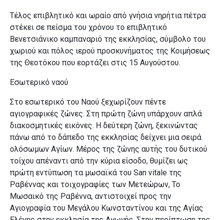
Τέλος επιβλητικό και ωραίο από γνήσια νηρήτια πέτρα
στέκει σε πείσμα του χρόνου το επιβλητικό
Βενετσιάνικο καμπαναριό της εκκλησίας,
σύμβολο του
χωριού και πόλος ιερού προσκυνήματος της Κοιμήσεως
της Θεοτόκου που εορτάζει στις 15 Αυγούστου.
Εσωτερικό ναού
Στο εσωτερικό του Ναού ξεχωρίζουν πέντε
αγιογραφικές ζώνες. Στη πρώτη ζώνη υπάρχουν απλά
διακοσμητικές εικόνες. Η δεύτερη ζώνη, ξεκινώντας
πάνω από το δάπεδο της εκκλησίας δείχνει μια σειρά
ολόσωμων Αγίων. Μέρος της ζώνης αυτής του δυτικού
τοίχου
απέναντι από την κύρια είσοδο, θυμίζει ως
πρώτη εντύπωση τα μωσαϊκά του San vitale της
Ραβέννας και τοιχογραφίες των Μετεώρων, Το
Μωσαικό της Ραβέννα, αντιστοιχεί προς την
Αγιογραφία
του Μεγάλου Κωνσταντίνου και της Αγίας
Ελένης στην εκκλησία της Αγωγής. Στην περίπτωση της