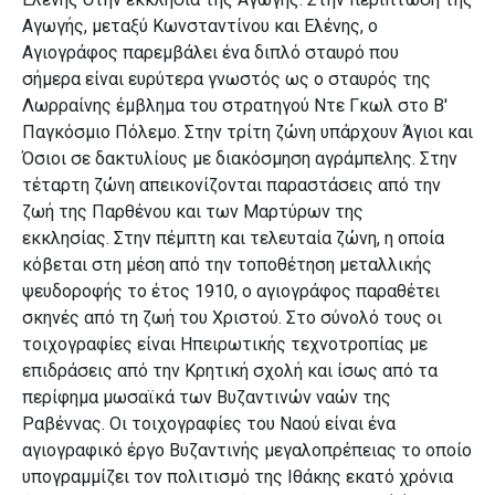
Αγωγής, μεταξύ Κωνσταντίνου και Ελένης, ο
Αγιογράφος παρεμβάλει ένα διπλό σταυρό που
σήμερα
είναι ευρύτερα γνωστός ως ο σταυρός της
Λωρραίνης έμβλημα του στρατηγού Ντε Γκωλ στο Β'
Παγκόσμιο Πόλεμο.
Στην τρίτη ζώνη υπάρχουν Άγιοι και
Όσιοι σε δακτυλίους με διακόσμηση αγράμπελης. Στην
τέταρτη ζώνη απεικονίζονται παραστάσεις από την
ζωή της Παρθένου και των Μαρτύρων της
εκκλησίας.
Στην πέμπτη και τελευταία ζώνη, η οποία
κόβεται στη μέση από την τοποθέτηση μεταλλικής
ψευδοροφής το έτος 1910, ο αγιογράφος παραθέτει
σκηνές από τη ζωή του Χριστού. Στο σύνολό τους οι
τοιχογραφίες είναι Ηπειρωτικής τεχνοτροπίας με
επιδράσεις από την Κρητική σχολή και ίσως από τα
περίφημα μωσαϊκά των Βυζαντινών ναών της
Ραβέννας. Οι τοιχογραφίες του Ναού είναι ένα
αγιογραφικό έργο Βυζαντινής μεγαλοπρέπειας το οποίο
υπογραμμίζει τον πολιτισμό της Ιθάκης εκατό χρόνια