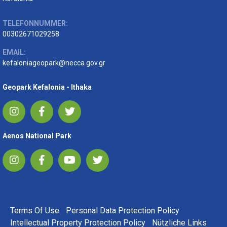
TELEFONNUMMER:
00302671029258
EMAIL:
kefaloniageopark@necca.gov.gr
Geopark Kefalonia - Ithaka
Aenos National Park
FOOTER MENU
Terms Of Use
Personal Data Protection Policy
Intellectual Property Protection Policy
Nützliche Links