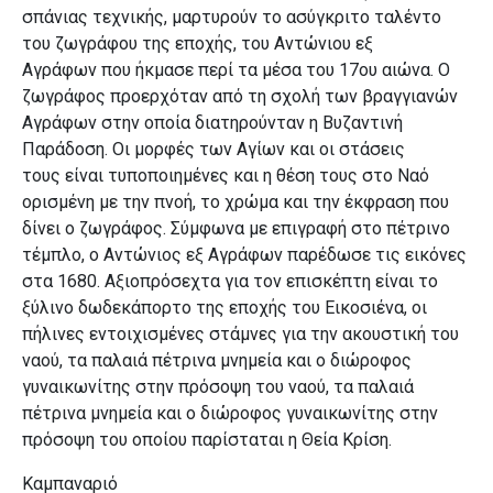
σπάνιας τεχνικής, μαρτυρούν το ασύγκριτο ταλέντο
του ζωγράφου της εποχής, του Αντώνιου εξ
Αγράφων
που ήκμασε περί τα μέσα του 17ου αιώνα. Ο
ζωγράφος προερχόταν από τη σχολή των βραγγιανών
Αγράφων στην οποία διατηρούνταν η Βυζαντινή
Παράδοση. Οι μορφές των Αγίων και οι στάσεις
τους
είναι τυποποιημένες και η θέση τους στο Ναό
ορισμένη με την πνοή, το χρώμα και την έκφραση που
δίνει ο ζωγράφος. Σύμφωνα με επιγραφή στο πέτρινο
τέμπλο, ο Αντώνιος εξ Αγράφων παρέδωσε
τις εικόνες
στα 1680.
Αξιοπρόσεχτα για τον επισκέπτη είναι το
ξύλινο δωδεκάπορτο της εποχής του Εικοσιένα, οι
πήλινες εντοιχισμένες στάμνες για την ακουστική του
ναού,
τα παλαιά πέτρινα μνημεία και ο διώροφος
γυναικωνίτης στην πρόσοψη του ναού, τα παλαιά
πέτρινα μνημεία και ο διώροφος γυναικωνίτης στην
πρόσοψη του οποίου παρίσταται η Θεία Κρίση.
Καμπαναριό