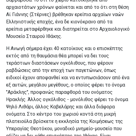
αρχαιοτάτων χρόνων φαίνεται και από το ότι στη θέση
Αϊ Γιάννης (Στέρνες) βρέθηκαν ερείπια αρχαίων ναών
Ελληνιστικής εποχής, ένα δε κιονόκρανο από τα
ερείπια
μεταφέρθηκε και διατηρείται στο Αρχαιολογικό
Μουσείο Σταυρού Ιθάκης.
Η Ανωγή σήμερα έχει 40 κατοίκους και ο επισκέπτης
εκτός από τη θαυμάσια θέα μπορεί να δει τους
τεράστιων διαστάσεων ογκόλιθους, που φέρουν
ραβδώσεις από την εποχή των παγετώνων,
όπως
ειδικοί έχουν αποφανθεί και να εντυπωσιάσουν από ένα
εξ αυτών, μεγάλου μεγέθους, ο οποίος φέρει το όνομα
"Αράκλης", προφανώς παραφθορά του ονόματος
Ηρακλής. Άλλος ογκόλιθος - μονόλιθος
φέρει το όνομα
Ψηλό Λιθάρι, άλλος Καβελάρης και άλλα διάφορα
ονόματα.
Στο κέντρο του χωριού κοντά στη μικρή
πλατειούλα βρίσκετε η εκκλησία της Κοιμήσεως της
Υπεραγίας Θεοτόκου, μοναδικό μνημείο-μουσείο που
αξίζει να δει κάθε επισκέπτης της Ιθάκης.
Είναι