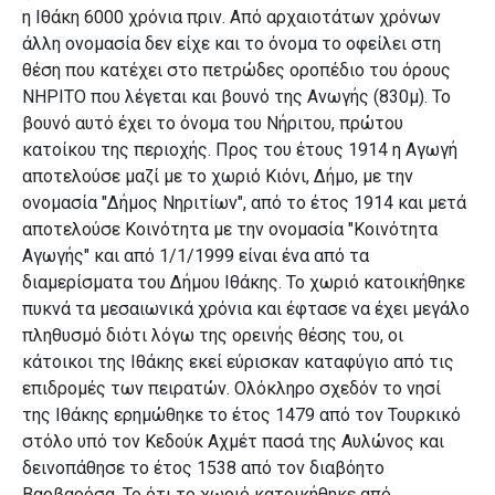
η Ιθάκη 6000 χρόνια πριν. Από αρχαιοτάτων χρόνων
άλλη ονομασία δεν είχε και το όνομα το οφείλει στη
θέση που κατέχει
στο πετρώδες οροπέδιο του όρους
ΝΗΡΙΤΟ που λέγεται και βουνό της Ανωγής (830μ).
Το
βουνό αυτό έχει το όνομα του Νήριτου, πρώτου
κατοίκου της περιοχής.
Προς του έτους 1914 η Αγωγή
αποτελούσε μαζί με το χωριό Κιόνι, Δήμο, με την
ονομασία "Δήμος Νηριτίων", από το έτος 1914 και μετά
αποτελούσε Κοινότητα με την ονομασία "Κοινότητα
Αγωγής"
και από 1/1/1999 είναι ένα από τα
διαμερίσματα του Δήμου Ιθάκης.
Το χωριό κατοικήθηκε
πυκνά τα μεσαιωνικά χρόνια και έφτασε να έχει μεγάλο
πληθυσμό διότι λόγω της ορεινής θέσης του, οι
κάτοικοι της Ιθάκης εκεί εύρισκαν καταφύγιο από τις
επιδρομές
των πειρατών. Ολόκληρο σχεδόν το νησί
της Ιθάκης ερημώθηκε το έτος 1479 από τον Τουρκικό
στόλο υπό τον Κεδούκ Αχμέτ πασά της Αυλώνος και
δεινοπάθησε το έτος 1538 από τον διαβόητο
Βαρβαρόσα.
Το ότι το χωριό κατοικήθηκε από