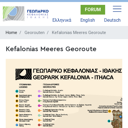
Skip
FORUM
to
main
Ελληνικά
English
Deutsch
content
Home
Georouten
Kefalonias Meeres Georoute
Kefalonias Meeres Georoute