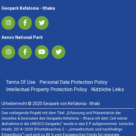
Geopark Kefalonia - Ithaka
Aenos National Park
FOOTER MENU
Terms Of Use
Personal Data Protection Policy
Intellectual Property Protection Policy
Nützliche Links
Urheberrecht © 2020 Geopark von Kefalonia - Ithaki
Das vorliegende Projekt mit dem Titel: „Erfassung und Präsentation der
Geosites & Georoutes des Geoparks Kefalonia – Ithaca mit dem Ziel seiner
Aufnahme in die UNESCO-Geoparks“ wurde in das E.P. aufgenommen. Ionische
Inseln, 2014–2020 (Prioritätsachse 2 – „Umweltschutz und nachhaltige
Entwicklung“) und wird zu 80 % vom Europäischen Fonds für regionale