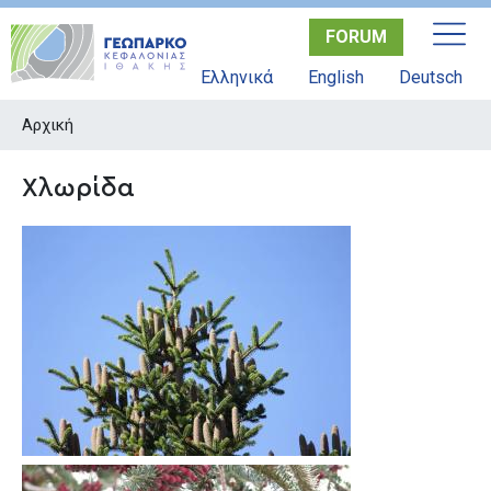
Παράκαμψη
FORUM
προς
το
Ελληνικά
English
Deutsch
κυρίως
περιεχόμενο
Αρχική
Χλωρίδα