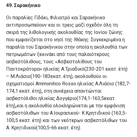
49. Σαρακήνικο
Οι παραλίες Γιδάκι, Φιλιατρό και Σαρακήνικο
αντιπροσωπεύουν και οι τρεις μαζί σχεδόν όλη τη
σειρά της λιθολογικής ακολουθίας της Ιονίου ζώνης
που εμφανίζεται στο νησί της Ιθάκης. Συγκεκριμένα η
παραλία του Σαρακήνικου στην οποία η ακολουθία των
πετρωμάτων ξεκινάει από τους παλαιότερους
ασβεστόλιθους, τους «Ασβεστολίθους του
Παντοκράτορα» ηλικίας Α.Τριαδικό(230-201 εκατ. έτη)
– Μ.Λιάσιο(190-183εκατ. έτη), ακολουθούν οι
σχηματισμοί Ammonitico Rosso ηλικίας Α.Λιάσιο (182,7-
174,1 εκατ. έτη)
,
στη συνέχεια απαντώνται
ασβεστόλιθοι ηλικίας Δογγέριο(174,1-163,5εκατ.
έτη)
,
και η ακολουθία ολοκληρώνεται με την εμφάνιση
ασβεστόλιθων του Α.Ιουρασικού- Κ.Κρητιδικού (163,5-
100,5 εκατ. έτη) και των νεότερων ασβεστόλιθων του
Α. Κρητιδικού(100,5-66 εκατ. έτη).