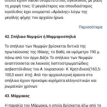
οποίοι έχουν δώσει ονόματα στους ογκόλιθους με βάση
τη μορφή τους. Ο μεγαλύτερος και σπουδαιότερος
ογκόλιθος έχει ονομαστεί «Αράκλης» λόγω της
μεγάλης φήμης του αρχαίου ήρωα.
Περισσότερα
42. Σπήλαιο Νυμφών ή Μαρμαροσπηλιά
Το σπήλαιο των Νυμφών βρίσκεται δυτικά της
πρωτεύουσας της Ιθάκης, το Βαθύ, σε υψόμετρο 190 μ.
πάνω από τον όρμο
Δέξα. Το σπήλαιο των Νυμφών
αναπτύσσεται σε λευκούς λεπτοστρωματώδεις
ασβεστόλιθους του Α. Ιουρασικού- Κ. Κρητιδικού(163,5-
100,5 εκατ. έτη). Από την αρχαιολογική έρευνα στο
σπήλαιο έχουν προκύψει ευρήματα ελληνιστικών και
ρωμαϊκών χρόνων.
43. Μάρμακας
Η παραλία του Μάρμακα
,
η οποία βρίσκεται έξω από το