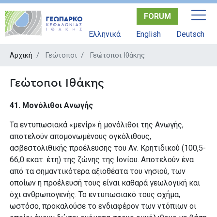
Παράκαμψη
FORUM
προς
το
Ελληνικά
English
Deutsch
κυρίως
περιεχόμενο
Αρχική
Γεώτοποι
Γεώτοποι Ιθάκης
Γεώτοποι Ιθάκης
41. Μονόλιθοι Ανωγής
Τα εντυπωσιακά «μενίρ» ή μονόλιθοι της Ανωγής,
αποτελούν απομονωμένους ογκόλιθους,
ασβεστολιθικής προέλευσης του Αν. Κρητιδικού (100,5-
66,0 εκατ. έτη) της ζώνης της Ιονίου. Αποτελούν ένα
από τα σημαντικότερα αξιοθέατα του νησιού, των
οποίων η προέλευσή τους είναι καθαρά γεωλογική και
όχι ανθρωπογενής. Το εντυπωσιακό τους σχήμα,
ωστόσο, προκαλούσε το ενδιαφέρον των ντόπιων οι