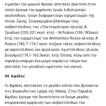
λιμανάκι του χωριού Φρίκες αποτελεί γεώτοπο στον
οποίο έχουμε την εμφάνιση τριών λιθολογικών
ακολουθιών, τριών διαφορετικών σχηματισμών της
Ιόνιας ζώνης. Συγκεκριμένα βλέπουμε τους
ασβεστόλιθους του «Παντοκράτορα» ηλικίας Α.
Τριαδικό (230-201 εκατ. έτη) – Μ Λιάσιο (190-183εκατ.
έτη), τον σχηματισμό του Ammonitico Rosso ηλικίας Α.
Λιάσιο (182,7-174,1 εκατ. έτη)και τέλος ασβεστόλιθους
με κερατόλιθους και αργιλικούς σχιστόλιθους ηλικίας
Δογγέριο(174,1-163,5εκατ. έτη). Επίσης πίσω από την
παραλία υπάρχει ένα μικρό παράκτιο τέλμα που
αποτελεί τον μοναδικό υγρότοπο του νησιού.
44. Αφάλες
Οι Αφάλες αποτελούν το μεγάλο κόλπο που βρίσκεται
στο βορειοδυτικό τμήμα της Ιθάκης. Στην Παραλία
Αφάλες έχουμε την δυνατότητα να δούμε μεγάλη
επιφανειακή εμφάνιση των ασβεστόλιθων του