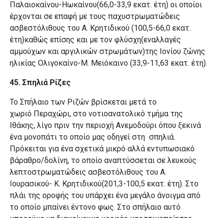
Παλαιοκαίνου-Ηωκαίνου(66,0-33,9 εκατ. έτη) οι οποίοι
έρχονται σε επαφή με τους παχυστρωματώδεις
ασβεστόλιθους του Α. Κρητιδικού (100,5-66,0 εκατ.
έτη)καθώς επίσης και με τον φλύσχη(εναλλαγές
αμμούχων και αργιλικών στρωμάτων)της Ιονίου ζώνης
ηλικίας Ολιγοκαίνο-Μ. Μειόκαινο (33,9-11,63 εκατ. έτη).
45. Σπηλιά Ρίζες
Το Σπήλαιο των Ριζών βρίσκεται μετά το
χωριό Περαχώρι, στο νοτιοανατολικό τμήμα της
Ιθάκης, λίγο πριν την περιοχή Ανεμοδούρι όπου ξεκινά
ένα μονοπάτι το οποίο μας οδηγεί στη σπηλιά.
Πρόκειται για ένα σχετικά μικρό αλλά εντυπωσιακό
βάραθρο/δολίνη, το οποίο αναπτύσσεται σε λευκούς
λεπτοστρωματώδεις ασβεστόλιθους του A.
Ιουρασικού- K. Κρητιδικού(201,3-100,5 εκατ. έτη). Στο
πλάι της οροφής του υπάρχει ένα μεγάλο άνοιγμα από
το οποίο μπαίνει έντονο φως. Στο σπήλαιο αυτό