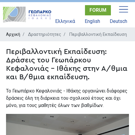
Παράκαμψη
FORUM
προς
το
Ελληνικά
English
Deutsch
κυρίως
περιεχόμενο
Αρχική
Δραστηριότητες
Περιβαλλοντική Εκπαίδευση
Περιβαλλοντική Εκπαίδευση:
Δράσεις του Γεωπάρκου
Κεφαλονιάς - Ιθάκης στην Α/θμια
και Β/θμια εκπαίδευση.
Το Γεωπάρκο Κεφαλονιάς - Ιθάκης οργανώνει διάφορες
δράσεις όλη τη διάρκεια του σχολικού έτους και όχι
μόνο, για τους μαθητές όλων των βαθμίδων.