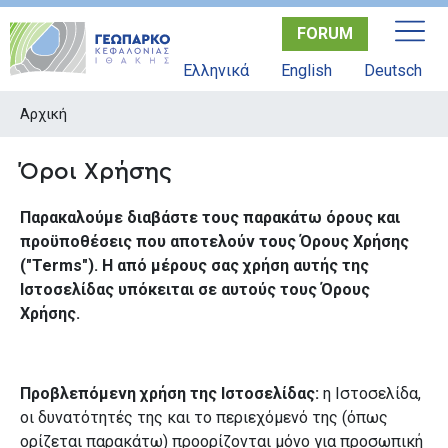
Παράκαμψη
FORUM
προς
το
Ελληνικά
English
Deutsch
κυρίως
περιεχόμενο
Αρχική
Όροι Χρήσης
Παρακαλούμε διαβάστε τους παρακάτω όρους και
προϋποθέσεις που αποτελούν τους Όρους Χρήσης
("Ter
m
s"). Η από μέρους σας χρήση αυτής της
Ιστοσελίδας υπόκειται σε αυτούς τους Όρους
Χρήσης.
Προβλεπόμενη χρήση της Ιστοσελίδας
:
η Ιστοσελίδα,
οι δυνατότητές της και το περιεχόμενό της (όπως
ορίζεται παρακάτω) προορίζονται μόνο για προσωπική