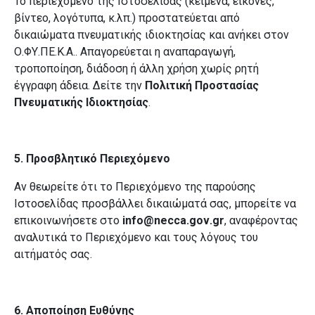
Το περιεχόμενο της Ιστοσελίδας (κείμενα, εικόνες,
βίντεο, λογότυπα, κ.λπ.) προστατεύεται από
δικαιώματα πνευματικής ιδιοκτησίας και ανήκει στον
Ο.ΦΥ.ΠΕ.Κ.Α.. Απαγορεύεται η αναπαραγωγή,
τροποποίηση, διάδοση ή άλλη χρήση χωρίς ρητή
έγγραφη άδεια. Δείτε την
Πολιτική Προστασίας
Πνευματικής Ιδιοκτησίας
.
5. Προσβλητικό Περιεχόμενο
Αν θεωρείτε ότι το Περιεχόμενο της παρούσης
Ιστοσελίδας προσβάλλει δικαιώματά σας, μπορείτε να
επικοινωνήσετε στο
info
@
necca
.
gov
.
gr
, αναφέροντας
αναλυτικά το Περιεχόμενο και τους λόγους του
αιτήματός σας.
6. Αποποίηση Ευθύνης