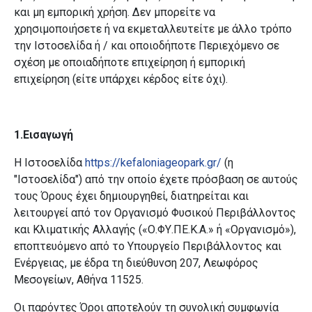
και μη εμπορική χρήση. Δεν μπορείτε να
χρησιμοποιήσετε ή να εκμεταλλευτείτε με άλλο τρόπο
την Ιστοσελίδα ή / και οποιοδήποτε Περιεχόμενο σε
σχέση με οποιαδήποτε επιχείρηση ή εμπορική
επιχείρηση (είτε υπάρχει κέρδος είτε όχι).
1.Εισαγωγή
Η Ιστοσελίδα
https://kefaloniageopark.gr/
(η
"Ιστοσελίδα") από την οποίο έχετε πρόσβαση σε αυτούς
τους Όρους έχει δημιουργηθεί, διατηρείται και
λειτουργεί από τον Οργανισμό Φυσικού Περιβάλλοντος
και Κλιματικής Αλλαγής («Ο.ΦΥ.ΠΕ.Κ.Α.» ή «Οργανισμό»),
εποπτευόμενο από το Υπουργείο Περιβάλλοντος και
Ενέργειας, με έδρα τη διεύθυνση 207, Λεωφόρος
Μεσογείων, Αθήνα 11525.
Οι παρόντες Όροι αποτελούν τη συνολική συμφωνία