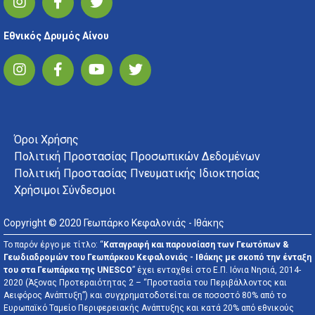
Εθνικός Δρυμός Αίνου
FOOTER MENU
Όροι Χρήσης
Πολιτική Προστασίας Προσωπικών Δεδομένων
Πολιτική Προστασίας Πνευματικής Ιδιοκτησίας
Χρήσιμοι Σύνδεσμοι
Copyright © 2020 Γεωπάρκο Κεφαλονιάς - Ιθάκης
Το παρόν έργο με τίτλο: “
Καταγραφή και παρουσίαση των Γεωτόπων &
Γεωδιαδρομών του Γεωπάρκου Κεφαλονιάς - Ιθάκης με σκοπό την ένταξη
του στα Γεωπάρκα της UNESCO
” έχει ενταχθεί στο Ε.Π. Ιόνια Νησιά, 2014-
2020 (Άξονας Προτεραιότητας 2 – “Προστασία του Περιβάλλοντος και
Αειφόρος Ανάπτυξη”) και συγχρηματοδοτείται σε ποσοστό 80% από το
Ευρωπαϊκό Ταμείο Περιφερειακής Ανάπτυξης και κατά 20% από εθνικούς