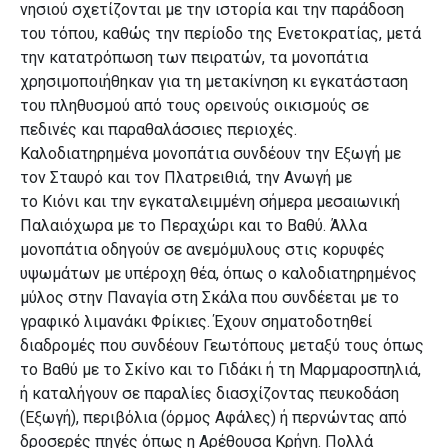
νησιού σχετίζονται με την ιστορία και την παράδοση
του τόπου, καθώς την περίοδο της Ενετοκρατίας, μετά
την κατατρόπωση των πειρατών, τα μονοπάτια
χρησιμοποιήθηκαν για τη μετακίνηση κι εγκατάσταση
του πληθυσμού από τους ορεινούς οικισμούς σε
πεδινές και παραθαλάσσιες περιοχές.
Καλοδιατηρημένα μονοπάτια συνδέουν την Εξωγή με
τον Σταυρό και τον Πλατρειθιά, την Ανωγή με
το Κιόνι και την εγκαταλειμμένη σήμερα μεσαιωνική
Παλαιόχωρα με το Περαχώρι και το Βαθύ. Άλλα
μονοπάτια οδηγούν σε ανεμόμυλους στις κορυφές
υψωμάτων με υπέροχη θέα, όπως ο καλοδιατηρημένος
μύλος στην Παναγία στη Σκάλα που συνδέεται με το
γραφικό λιμανάκι Φρίκιες. Έχουν σηματοδοτηθεί
διαδρομές που συνδέουν Γεωτόπους μεταξύ τους όπως
το Βαθύ με το Σκίνο και το Γιδάκι ή τη Μαρμαροσπηλιά,
ή καταλήγουν σε παραλίες διασχίζοντας πευκοδάση
(Εξωγή), περιβόλια (όρμος Αφάλες) ή περνώντας από
δροσερές πηγές όπως η Αρέθουσα Κρήνη. Πολλά