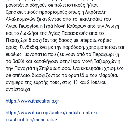
μονοπάτια οδηγούν σε πολιτιστικούς ή/και
θρησκευτικούς προορισμούς όπως η Ακρόπολη
Αλαλκομενών ξεκινώντας από το εκκλησάκι του
Αγίου Γεωργίου, η Ιερά Μονή Καθαρών από την Ανωγή
και το ξωκλήσι της Αγίας Παρασκευής από το
Περαχώρι διασχίζοντας δάσος με υπεραιωνόβιες
αριές. Συνδεδεμένα με την παράδοση, χρησιμοποιούνται
ευρέως μονοπάτια που ξεκινούν από το Περαχώρι (ή
το Βαθύ) και καταλήγουν στην Ιερά Μονή Ταξιαρχών ή
την Παναγιά τη Σπηλαιώτισσα, ένα εκκλησάκι χτισμένο
σε σπήλαιο, διασχίζοντας το οροπέδιο του Μαραθιά,
ανήμερα της εορτής τους, στις 13 και 2 Ιουλίου
αντίστοιχα.
https://www.ithacatrails.gr
https://www.ithaca.gr/archiki/endiaferonta-ke-
drastiriotites/monopatia
/