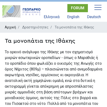
Παράκαμψη
FORUM
προς
το
Ελληνικά
English
Deutsch
κυρίως
περιεχόμενο
Αρχική
Δραστηριότητες
Τα μονοπάτια της Ιθάκης
Τα μονοπάτια της Ιθάκης
Το ορεινό ανάγλυφο της Ιθάκης με τον σχηματισμό
μικρών εσωτερικών οροπεδίων - όπως ο Μαραθιάς ή
το οροπέδιο όπου φωλιάζει ο οικισμός της Ανωγής στο
όρος Νήριτος (809μ) – πλαισιώνεται από ανεμοδαρμένα
ακρωτήρια, νησίδες, ορμίσκους κι ακρογιάλια. Η
ανατολική ακτή χαμηλώνει ομαλά, ενώ στα δυτικά η
ακτογραμμή γίνεται απόκρημνη με απροσπέλαστες
μικρές αμμουδιές στη βάση απότομων βράχων και
μοναδικούς όρμους, αυτούς της Πόλις στο βορρά και
του Πισαετού στο νότο. Πολλά από τα μονοπάτια του