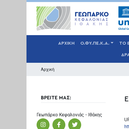
MAIN NAVIGATION
ΑΡΧΙΚΗ
Ο.ΦΥ.ΠΕ.Κ.Α.
ΤΟ 
ΔΡ
Αρχική
ΒΡΕΙΤΕ ΜΑΣ:
Ε
Γεωπάρκο Κεφαλονιάς - Ιθάκης
U
ht