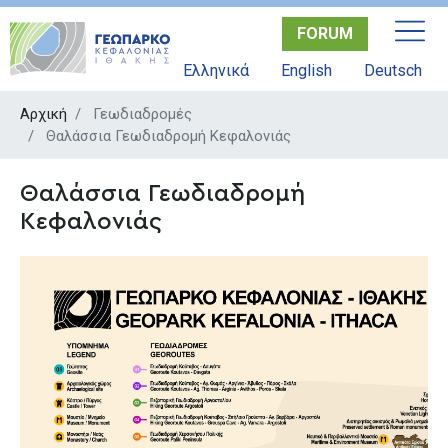
Παράκαμψη
FORUM
προς
το
Ελληνικά
English
Deutsch
κυρίως
περιεχόμενο
Αρχική
Γεωδιαδρομές
Θαλάσσια Γεωδιαδρομή Κεφαλονιάς
Θαλάσσια Γεωδιαδρομή
Κεφαλονιάς