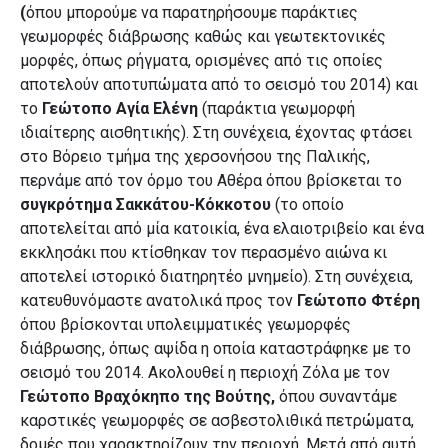
(
όπου μπορούμε να παρατηρήσουμε παράκτιες
γεωμορφές διάβρωσης καθώς και γεωτεκτονικές
μορφές, όπως ρήγματα, ορισμένες από τις οποίες
αποτελούν αποτυπώματα από το σεισμό του 2014) και
το
Γεώτοπο Αγία Ελένη
(παράκτια γεωμορφή
ιδιαίτερης αισθητικής). Στη συνέχεια, έχοντας φτάσει
στο Βόρειο τμήμα της χερσονήσου της Παλικής,
περνάμε από τον όρμο του Αθέρα όπου βρίσκεται το
συγκρότημα Σακκάτου-Κόκκοτου
(το οποίο
αποτελείται από μία κατοικία, ένα ελαιοτριβείο και ένα
εκκλησάκι που κτίσθηκαν τον περασμένο αιώνα κι
αποτελεί ιστορικό διατηρητέο μνημείο). Στη συνέχεια,
κατευθυνόμαστε ανατολικά προς τον
Γεώτοπο Φτέρη
όπου βρίσκονται υπολειμματικές γεωμορφές
διάβρωσης, όπως αψίδα η οποία καταστράφηκε με το
σεισμό του 2014. Ακολουθεί η
περιοχή Ζόλα με τον
Γεώτοπο Βραχόκηπο της Βούτης,
όπου συναντάμε
καρστικές γεωμορφές σε ασβεστολιθικά πετρώματα,
δομές που χαρακτηρίζουν την περιοχή. Μετά από αυτή