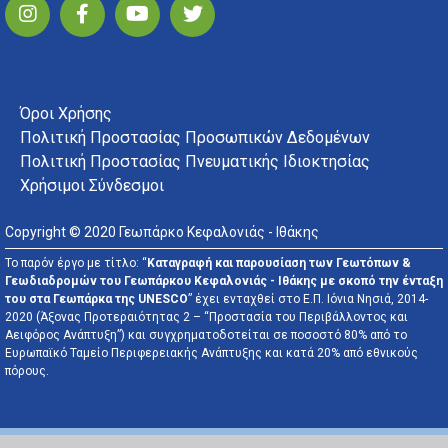
FOOTER MENU
Όροι Χρήσης
Πολιτική Προστασίας Προσωπικών Δεδομένων
Πολιτική Προστασίας Πνευματικής Ιδιοκτησίας
Χρήσιμοι Σύνδεσμοι
Copyright © 2020 Γεωπάρκο Κεφαλονιάς - Ιθάκης
Το παρόν έργο με τίτλο: “
Καταγραφή και παρουσίαση των Γεωτόπων &
Γεωδιαδρομών του Γεωπάρκου Κεφαλονιάς - Ιθάκης με σκοπό την ένταξη
του στα Γεωπάρκα της UNESCO
” έχει ενταχθεί στο Ε.Π. Ιόνια Νησιά, 2014-
2020 (Άξονας Προτεραιότητας 2 – “Προστασία του Περιβάλλοντος και
Αειφόρος Ανάπτυξη”) και συγχρηματοδοτείται σε ποσοστό 80% από το
Ευρωπαϊκό Ταμείο Περιφερειακής Ανάπτυξης και κατά 20% από εθνικούς
πόρους.