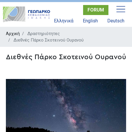
Παράκαμψη
FORUM
προς
το
Ελληνικά
English
Deutsch
κυρίως
περιεχόμενο
Αρχική
Δραστηριότητες
Διεθνές Πάρκο Σκοτεινού Ουρανού
Διεθνές Πάρκο Σκοτεινού Ουρανού