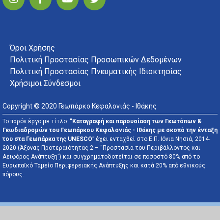
FOOTER MENU
Όροι Χρήσης
Πολιτική Προστασίας Προσωπικών Δεδομένων
Πολιτική Προστασίας Πνευματικής Ιδιοκτησίας
Χρήσιμοι Σύνδεσμοι
Copyright © 2020 Γεωπάρκο Κεφαλονιάς - Ιθάκης
Το παρόν έργο με τίτλο: “
Καταγραφή και παρουσίαση των Γεωτόπων &
Γεωδιαδρομών του Γεωπάρκου Κεφαλονιάς - Ιθάκης με σκοπό την ένταξη
του στα Γεωπάρκα της UNESCO
” έχει ενταχθεί στο Ε.Π. Ιόνια Νησιά, 2014-
2020 (Άξονας Προτεραιότητας 2 – “Προστασία του Περιβάλλοντος και
Αειφόρος Ανάπτυξη”) και συγχρηματοδοτείται σε ποσοστό 80% από το
Ευρωπαϊκό Ταμείο Περιφερειακής Ανάπτυξης και κατά 20% από εθνικούς
πόρους.