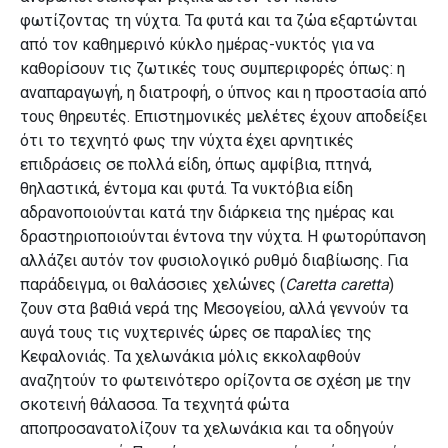
φωτίζοντας τη νύχτα. Τα φυτά και τα ζώα εξαρτώνται
από τον καθημερινό κύκλο ημέρας-νυκτός για να
καθορίσουν τις ζωτικές τους συμπεριφορές όπως: η
αναπαραγωγή, η διατροφή, ο ύπνος και η προστασία από
τους θηρευτές. Επιστημονικές μελέτες έχουν αποδείξει
ότι το τεχνητό φως την νύχτα έχει αρνητικές
επιδράσεις σε πολλά είδη, όπως αμφίβια, πτηνά,
θηλαστικά, έντομα και φυτά. Τα νυκτόβια είδη
αδρανοποιούνται κατά την διάρκεια της ημέρας και
δραστηριοποιούνται έντονα την νύχτα. Η φωτορύπανση
αλλάζει αυτόν τον φυσιολογικό ρυθμό διαβίωσης. Για
παράδειγμα, οι θαλάσσιες χελώνες (
Caretta
caretta
)
ζουν στα βαθιά νερά της Μεσογείου, αλλά γεννούν τα
αυγά τους τις νυχτερινές ώρες σε παραλίες της
Κεφαλονιάς. Τα χελωνάκια μόλις εκκολαφθούν
αναζητούν το φωτεινότερο ορίζοντα σε σχέση με την
σκοτεινή θάλασσα. Τα τεχνητά φώτα
αποπροσανατολίζουν τα χελωνάκια και τα οδηγούν