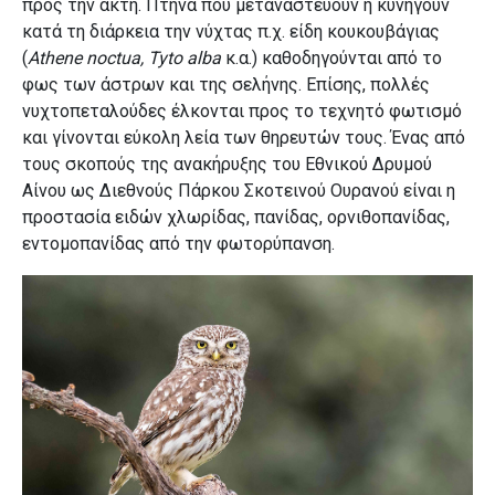
προς την ακτή. Πτηνά που μεταναστεύουν ή κυνηγούν
κατά τη διάρκεια την νύχτας π.χ. είδη κουκουβάγιας
(
Athene
noctua
,
Tyto
alba
κ.α.) καθοδηγούνται από το
φως των άστρων και της σελήνης. Επίσης, πολλές
νυχτοπεταλούδες έλκονται προς το τεχνητό φωτισμό
και γίνονται εύκολη λεία των θηρευτών τους. Ένας από
τους σκοπούς της ανακήρυξης του Εθνικού Δρυμού
Αίνου ως Διεθνούς Πάρκου Σκοτεινού Ουρανού είναι η
προστασία ειδών χλωρίδας, πανίδας, ορνιθοπανίδας,
εντομοπανίδας από την φωτορύπανση.