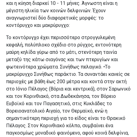
και η κύηση διαρκεί 10 - 11 μήνες. Άγνωστη είναι η
μέγιστη ηλικία των κοινών δελφινιών. Έχουν
αναγνωριστεί δύο διαφορετικές μορφές: το
κοντόρυγχο και μακρύρυγχο:
Το κοντόρυγχο έχει περισσότερο στρογγυλεμένη
κεφαλή, πολύπλοκο σχέδιο στο ρύγχος, εντονότερη
μαύρη κηλίδα γύρω από το μάτι, στενότερη ταινία
μεταξύ της κάτω σιαγόνας και των πτερυγίων και
φωτεινότερα χρώματα. Συνήθως πελαγικό. •Tο
μακρύρυγχο Συνήθως παράκτιο. Τα συναντάει κανείς σε
περιοχές με βάθη έως 200 μέτρα και κοντά στην ακτή
στο Ιόνιο Πέλαγος (Βόρια και κεντρικά), στον Σαρωνικό
και τον Κορινθιακό, στα Δωδεκάνησα, τον Βόρειο
Ευβοϊκό και τον Παγασητικό, στις Κυκλάδες το
Βορειοανατολικό Αιγαίο, τον Θερμαϊκό, ενώ η
σημαντικότερη περιοχή για το είδος είναι το Θρακικό
Πέλαγος. Στον Κορινθιακό κόλπο, συμβαίνει ένα
παγκοσμίως μοναδικό φαινόμενο, αφού κοινά δελφίνια,