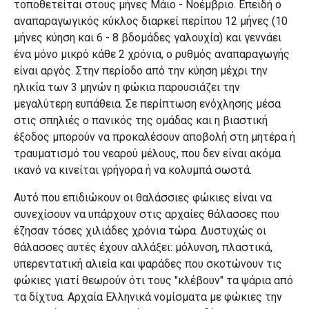
τοποθετείται στους μήνες Μάιο - Νοέμβριο. Επειδή ο
αναπαραγωγικός κύκλος διαρκεί περίπου 12 μήνες (10
μήνες κύηση και 6 - 8 βδομάδες γαλουχία) και γεννάει
ένα μόνο μικρό κάθε 2 χρόνια, ο ρυθμός αναπαραγωγής
είναι αργός. Στην περίοδο από την κύηση μέχρι την
ηλικία των 3 μηνών η φώκια παρουσιάζει την
μεγαλύτερη ευπάθεια. Σε περίπτωση ενόχλησης μέσα
στις σπηλιές ο πανικός της ομάδας και η βιαστική
έξοδος μπορούν να προκαλέσουν αποβολή στη μητέρα ή
τραυματισμό του νεαρού μέλους, που δεν είναι ακόμα
ικανό να κινείται γρήγορα ή να κολυμπά σωστά.
Αυτό που επιδιώκουν οι θαλάσσιες φώκιες είναι να
συνεχίσουν να υπάρχουν στις αρχαίες θάλασσες που
έζησαν τόσες χιλιάδες χρόνια τώρα. Δυστυχώς οι
θάλασσες αυτές έχουν αλλάξει: μόλυνση, πλαστικά,
υπερεντατική αλιεία και ψαράδες που σκοτώνουν τις
φώκιες γιατί θεωρούν ότι τους "κλέβουν" τα ψάρια από
τα δίχτυα. Αρχαία Ελληνικά νομίσματα με φώκιες την