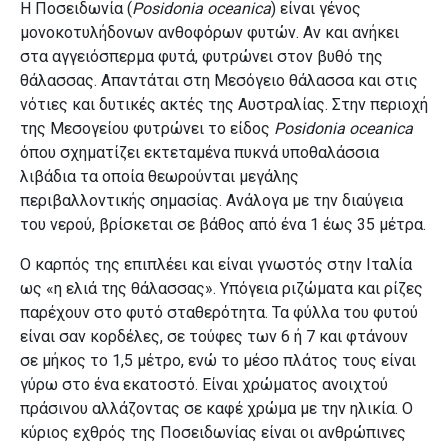
Η Ποσειδωνία (
Posidonia oceanica
) είναι γένος
μονοκοτυλήδονων ανθοφόρων φυτών. Αν και ανήκει
στα αγγειόσπερμα φυτά, φυτρώνει στον βυθό της
θάλασσας. Απαντάται στη Μεσόγειο θάλασσα και στις
νότιες και δυτικές ακτές της Αυστραλίας. Στην περιοχή
της Μεσογείου φυτρώνει το είδος
Posidonia oceanica
όπου σχηματίζει εκτεταμένα πυκνά υποθαλάσσια
λιβάδια τα οποία θεωρούνται μεγάλης
περιβαλλοντικής σημασίας. Ανάλογα με την διαύγεια
του νερού, βρίσκεται σε βάθος από ένα 1 έως 35 μέτρα.
Ο καρπός της επιπλέει και είναι γνωστός στην Ιταλία
ως «η ελιά της θάλασσας». Υπόγεια ριζώματα και ρίζες
παρέχουν στο φυτό σταθερότητα. Τα φύλλα του φυτού
είναι σαν κορδέλες, σε τούφες των 6 ή 7 και φτάνουν
σε μήκος το 1,5 μέτρο, ενώ το μέσο πλάτος τους είναι
γύρω στο ένα εκατοστό. Είναι χρώματος ανοιχτού
πράσινου αλλάζοντας σε καφέ χρώμα με την ηλικία. Ο
κύριος εχθρός της Ποσειδωνίας είναι οι ανθρώπινες