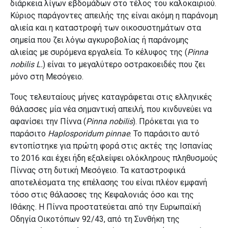
διάρκεια λίγων εβδομάδων στο τέλος του καλοκαιριού.
Κύριος παράγοντες απειλής της είναι ακόμη η παράνομη
αλιεία και η καταστροφή των οικοσυστημάτων στα
σημεία που ζει λόγω αγκυροβολίας ή παράνομης
αλιείας με συρόμενα εργαλεία. Το κέλυφος της (
Pinna
nobilis L.
) είναι το μεγαλύτερο οστρακοειδές που ζει
μόνο στη Μεσόγειο.
Τους τελευταίους μήνες καταγράφεται στις ελληνικές
θάλασσες μία νέα σημαντική απειλή, που κινδυνεύει να
αφανίσει την Πίννα (
Pinna nobilis
). Πρόκεται για το
παράσιτο
Haplosporidum pinnae
. Το παράσιτο αυτό
εντοπίστηκε για πρώτη φορά στις ακτές της Ισπανίας
το 2016 και έχει ήδη εξαλείψει ολόκληρους πληθυσμούς
Πίννας στη δυτική Μεσόγειο. Τα καταστροφικά
αποτελέσματα της επέλασης του είναι πλέον εμφανή
τόσο στις θάλασσες της Κεφαλονιάς όσο και της
Ιθάκης. Η Πίννα προστατεύεται από την Ευρωπαϊκή
Οδηγία Οικοτόπων 92/43, από τη Συνθήκη της