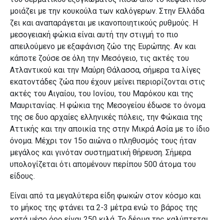
μοιάζει με την κουκούλα των καλόγερων. Στην Ελλάδα
ζει και αναπαράγεται με ικανοποιητικούς ρυθμούς. Η
μεσογειακή φώκια είναι αυτή την στιγμή το πιο
απειλούμενο με εξαφάνιση ζώο της Ευρώπης. Αν και
κάποτε ζούσε σε όλη την Μεσόγειο, τις ακτές του
Ατλαντικού και την Μαύρη Θάλασσα, σήμερα τα λίγες
εκατοντάδες ζώα που έχουν μείνει περιορίζονται στις
ακτές του Αιγαίου, του Ιονίου, του Μαρόκου και της
Μαυριτανίας. Η φώκια της Μεσογείου έδωσε το όνομα
της σε δυο αρχαίες ελληνικές πόλεις, την Φώκαια της
Αττικής και την αποικία της στην Μικρά Ασία με το ίδιο
όνομα. Μέχρι τον 15ο αιώνα ο πληθυσμός τους ήταν
μεγάλος και γινόταν συστηματική θήρευση. Σήμερα
υπολογίζεται ότι απομένουν περίπου 500 άτομα του
είδους.
Είναι από τα μεγαλύτερα είδη φωκών στον κόσμο και
το μήκος της φτάνει τα 2-3 μέτρα ενώ το βάρος της
κατά μέσο όρο είναι 250 κιλά. Το δέρμα της καλύπτεται