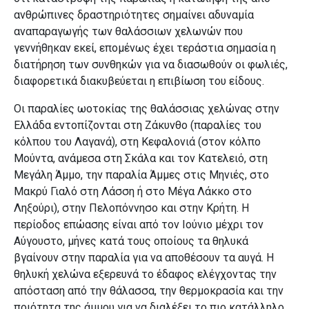
ανθρώπινες δραστηριότητες σημαίνει αδυναμία
αναπαραγωγής των θαλάσσιων χελωνών που
γεννήθηκαν εκεί, επομένως έχει τεράστια σημασία η
διατήρηση των συνθηκών για να διασωθούν οι φωλιές,
διαφορετικά διακυβεύεται η επιβίωση του είδους.
Οι παραλίες ωοτοκίας της θαλάσσιας χελώνας στην
Ελλάδα εντοπίζονται στη Ζάκυνθο (παραλίες του
κόλπου του Λαγανά), στη Κεφαλονιά (στον κόλπο
Μούντα, ανάμεσα στη Σκάλα και τον Κατελειό, στη
Μεγάλη Άμμο, την παραλία Άμμες στις Μηνιές, στο
Μακρύ Γιαλό στη Λάσση ή στο Μέγα Λάκκο στο
Ληξούρι), στην Πελοπόννησο και στην Κρήτη. Η
περίοδος επώασης είναι από τον Ιούνιο μέχρι τον
Αύγουστο, μήνες κατά τους οποίους τα θηλυκά
βγαίνουν στην παραλία για να αποθέσουν τα αυγά. Η
θηλυκή χελώνα εξερευνά το έδαφος ελέγχοντας την
απόσταση από την θάλασσα, την θερμοκρασία και την
ποιότητα της άμμου για να διαλέξει το πιο κατάλληλο