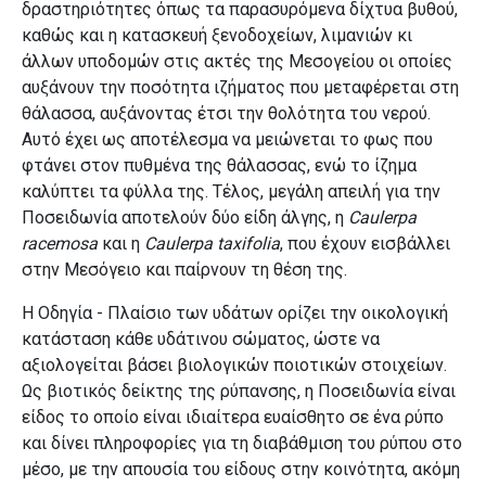
δραστηριότητες όπως τα παρασυρόμενα δίχτυα βυθού,
καθώς και η κατασκευή ξενοδοχείων, λιμανιών κι
άλλων υποδομών στις ακτές της Μεσογείου οι οποίες
αυξάνουν την ποσότητα ιζήματος που μεταφέρεται στη
θάλασσα, αυξάνοντας έτσι την θολότητα του νερού.
Αυτό έχει ως αποτέλεσμα να μειώνεται το φως που
φτάνει στον πυθμένα της θάλασσας, ενώ το ίζημα
καλύπτει τα φύλλα της. Τέλος, μεγάλη απειλή για την
Ποσειδωνία αποτελούν δύο είδη άλγης, η
Caulerpa
racemosa
και η
Caulerpa taxifolia
, που έχουν εισβάλλει
στην Μεσόγειο και παίρνουν τη θέση της.
Η Οδηγία - Πλαίσιο των υδάτων ορίζει την οικολογική
κατάσταση κάθε υδάτινου σώματος, ώστε να
αξιολογείται βάσει βιολογικών ποιοτικών στοιχείων.
Ως βιοτικός δείκτης της ρύπανσης, η Ποσειδωνία είναι
είδος το οποίο είναι ιδιαίτερα ευαίσθητο σε ένα ρύπο
και δίνει πληροφορίες για τη διαβάθμιση του ρύπου στο
μέσο, με την απουσία του είδους στην κοινότητα, ακόμη