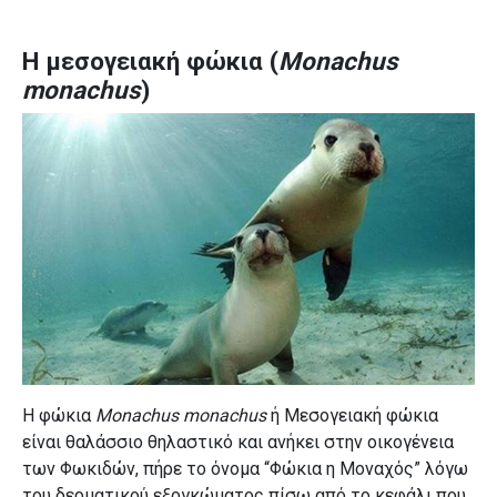
Η μεσογειακή φώκια (
Monachus
m
onachus
)
H φώκια
Monachus
monachus
ή Μεσογειακή φώκια
είναι θαλάσσιο θηλαστικό και ανήκει στην οικογένεια
των Φωκιδών, πήρε το όνομα “Φώκια η Μοναχός” λόγω
του δερματικού εξογκώματος πίσω από το κεφάλι που