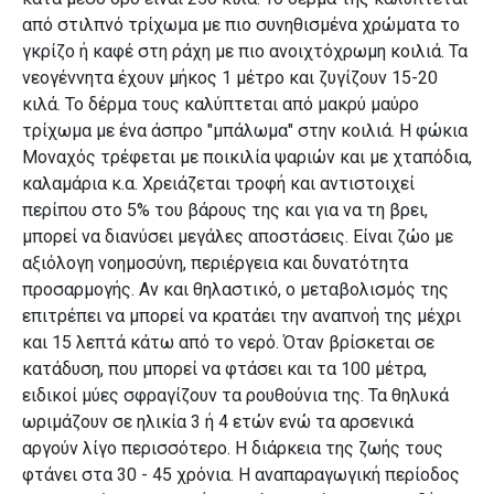
από στιλπνό τρίχωμα με πιο συνηθισμένα χρώματα το
γκρίζο ή καφέ στη ράχη με πιο ανοιχτόχρωμη κοιλιά. Τα
νεογέννητα έχουν μήκος 1 μέτρο και ζυγίζουν 15-20
κιλά. Το δέρμα τους καλύπτεται από μακρύ μαύρο
τρίχωμα με ένα άσπρο "μπάλωμα" στην κοιλιά. Η φώκια
Μοναχός τρέφεται με ποικιλία ψαριών και με χταπόδια,
καλαμάρια κ.α. Χρειάζεται τροφή και αντιστοιχεί
περίπου στο 5% του βάρους της και για να τη βρει,
μπορεί να διανύσει μεγάλες αποστάσεις. Είναι ζώο με
αξιόλογη νοημοσύνη, περιέργεια και δυνατότητα
προσαρμογής. Αν και θηλαστικό, ο μεταβολισμός της
επιτρέπει να μπορεί να κρατάει την αναπνοή της μέχρι
και 15 λεπτά κάτω από το νερό. Όταν βρίσκεται σε
κατάδυση, που μπορεί να φτάσει και τα 100 μέτρα,
ειδικοί μύες σφραγίζουν τα ρουθούνια της. Τα θηλυκά
ωριμάζουν σε ηλικία 3 ή 4 ετών ενώ τα αρσενικά
αργούν λίγο περισσότερο. Η διάρκεια της ζωής τους
φτάνει στα 30 - 45 χρόνια. Η αναπαραγωγική περίοδος