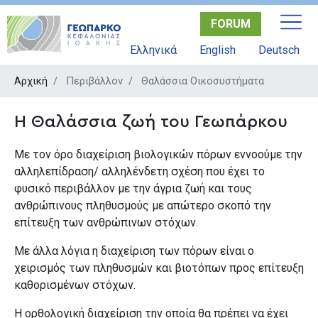
Παράκαμψη
FORUM
προς
το
Ελληνικά
English
Deutsch
κυρίως
περιεχόμενο
Αρχική
Περιβάλλον
Θαλάσσια Οικοσυστήματα
Η Θαλάσσια ζωή του Γεωπάρκου
Με τον όρο διαχείριση βιολογικών πόρων εννοούμε την
αλληλεπίδραση/ αλληλένδετη σχέση που έχει το
φυσικό περιβάλλον με την άγρια ζωή και τους
ανθρώπινους πληθυσμούς με απώτερο σκοπό την
επίτευξη των ανθρώπινων στόχων.
Με άλλα λόγια η διαχείριση των πόρων είναι ο
χειρισμός των πληθυσμών και βιοτόπων προς επίτευξη
καθορισμένων στόχων.
Η ορθολογική διαχείριση την οποία θα πρέπει να έχει