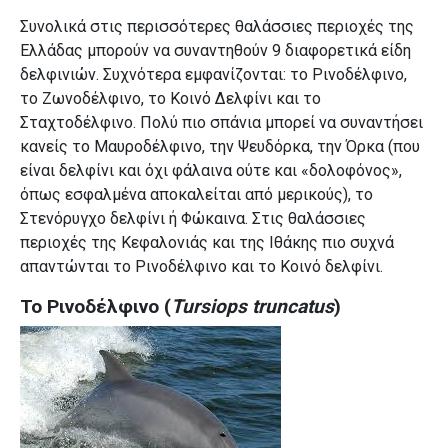
Συνολικά στις περισσότερες θαλάσσιες περιοχές της
Ελλάδας μπορούν να συναντηθούν 9 διαφορετικά είδη
δελφινιών. Συχνότερα εμφανίζονται: το Ρινοδέλφινο,
το Ζωνοδέλφινο, το Κοινό Δελφίνι και το
Σταχτοδέλφινο. Πολύ πιο σπάνια μπορεί να συναντήσει
κανείς το Μαυροδέλφινο, την Ψευδόρκα, την Όρκα (που
είναι δελφίνι και όχι φάλαινα ούτε και «δολοφόνος»,
όπως εσφαλμένα αποκαλείται από μερικούς), το
Στενόρυγχο δελφίνι ή Φώκαινα. Στις θαλάσσιες
περιοχές της Κεφαλονιάς και της Ιθάκης πιο συχνά
απαντώνται το Ρινοδέλφινο και το Κοινό δελφίνι.
Το Ρινοδέλφινο (
Tursiops truncatus
)