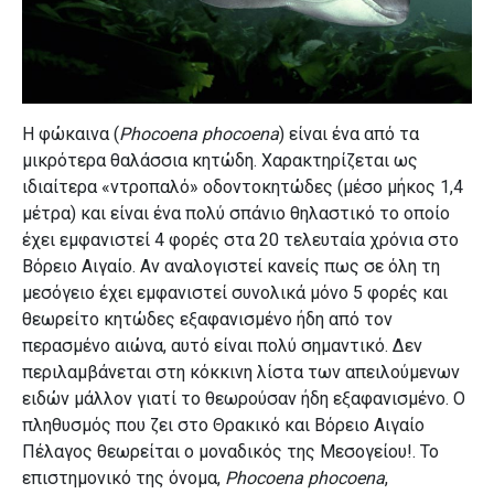
Η φώκαινα (
Phocoena phocoena
) είναι ένα από τα
μικρότερα θαλάσσια κητώδη. Χαρακτηρίζεται ως
ιδιαίτερα «ντροπαλό» οδοντοκητώδες (μέσο μήκος 1,4
μέτρα) και είναι ένα πολύ σπάνιο θηλαστικό το οποίο
έχει εμφανιστεί 4 φορές στα 20 τελευταία χρόνια στο
Βόρειο Αιγαίο. Αν αναλογιστεί κανείς πως σε όλη τη
μεσόγειο έχει εμφανιστεί συνολικά μόνο 5 φορές και
θεωρείτο κητώδες εξαφανισμένο ήδη από τον
περασμένο αιώνα, αυτό είναι πολύ σημαντικό. Δεν
περιλαμβάνεται στη κόκκινη λίστα των απειλούμενων
ειδών μάλλον γιατί το θεωρούσαν ήδη εξαφανισμένο. Ο
πληθυσμός που ζει στο Θρακικό και Βόρειο Αιγαίο
Πέλαγος θεωρείται ο μοναδικός της Μεσογείου!. To
επιστημονικό της όνομα,
Phocoena phocoena
,