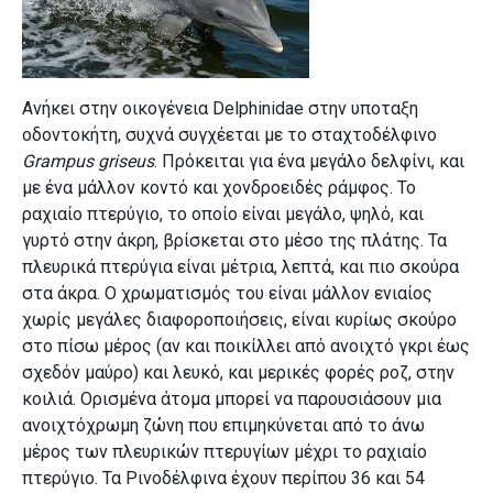
Ανήκει στην οικογένεια Delphinidae στην υποταξη
οδοντοκήτη, συχνά συγχέεται με το σταχτοδέλφινο
Grampus griseus
. Πρόκειται για ένα μεγάλο δελφίνι, και
με ένα μάλλον κοντό και χονδροειδές ράμφος. Το
ραχιαίο πτερύγιο, το οποίο είναι μεγάλο, ψηλό, και
γυρτό στην άκρη, βρίσκεται στο μέσο της πλάτης. Τα
πλευρικά πτερύγια είναι μέτρια, λεπτά, και πιο σκούρα
στα άκρα. Ο χρωματισμός του είναι μάλλον ενιαίος
χωρίς μεγάλες διαφοροποιήσεις, είναι κυρίως σκούρο
στο πίσω μέρος (αν και ποικίλλει από ανοιχτό γκρι έως
σχεδόν μαύρο) και λευκό, και μερικές φορές ροζ, στην
κοιλιά. Ορισμένα άτομα μπορεί να παρουσιάσουν μια
ανοιχτόχρωμη ζώνη που επιμηκύνεται από το άνω
μέρος των πλευρικών πτερυγίων μέχρι το ραχιαίο
πτερύγιο. Τα Ρινοδέλφινα έχουν περίπου 36 και 54