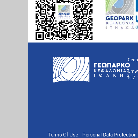
Geopa
Umwe
PLZ. 
FOOTER MENU
Terms Of Use
Personal Data Protection 