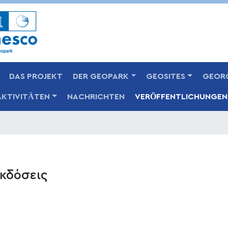
Skip
to
main
content
DAS PROJEKT
DER GEOPARK
GEOSITES
GEOR
AKTIVITÄTEN
NACHRICHTEN
VERÖFFENTLICHUNGEN
κδόσεις